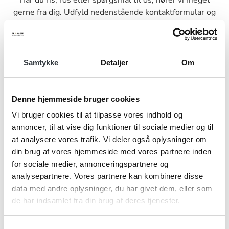
Har du ris, ros eller spørgsmål til os, hører vi meget
gerne fra dig. Udfyld nedenstående kontaktformular og
send den til os, så vender vi tilbage til dig hurtigst muligt.
Samtykke
Detaljer
Om
Navn*
Denne hjemmeside bruger cookies
Vi bruger cookies til at tilpasse vores indhold og
annoncer, til at vise dig funktioner til sociale medier og til
at analysere vores trafik. Vi deler også oplysninger om
Firma*
din brug af vores hjemmeside med vores partnere inden
for sociale medier, annonceringspartnere og
analysepartnere. Vores partnere kan kombinere disse
Telefonnr.*
data med andre oplysninger, du har givet dem, eller som
de har indsamlet fra din brug af deres tjenester.
Samtykkevalg