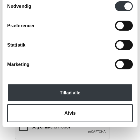
Email*
Nødvendig
Præferencer
Kommentar
Statistik
Marketing
Jeg bekræfter at have læst TE & KAFFE
specialistens
persondatapolitik
. *
Tillad alle
*Obligatorisk
Afvis