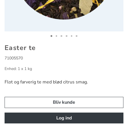
Go to slide 1
Go to slide 2
Go to slide 3
Go to slide 4
Go to slide 5
Go to slide 6
Easter te
71005570
Enhed: 1 x 1 kg
Flot og farverig te med blød citrus smag.
Bliv kunde
Log ind