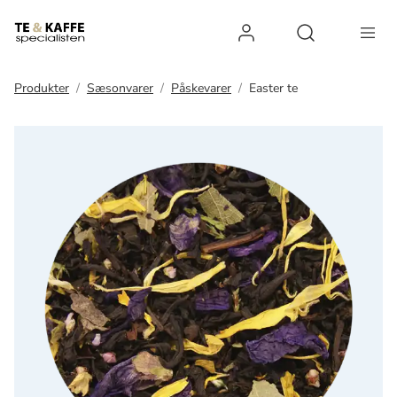
Log ind
Open search 
Produkter
Sæsonvarer
Påskevarer
Easter te