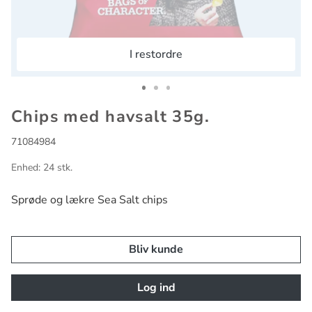
I restordre
Go to slide 1
Go to slide 2
Go to slide 3
Chips med havsalt 35g.
71084984
Enhed: 24 stk.
Sprøde og lækre Sea Salt chips
Bliv kunde
Log ind