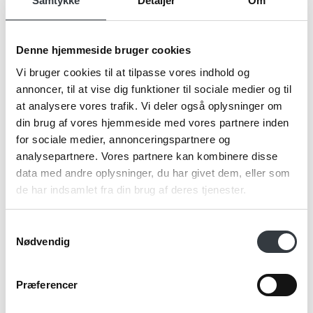
Samtykke
Detaljer
Om
Firma*
Denne hjemmeside bruger cookies
Vi bruger cookies til at tilpasse vores indhold og
Telefonnr.*
annoncer, til at vise dig funktioner til sociale medier og til
at analysere vores trafik. Vi deler også oplysninger om
din brug af vores hjemmeside med vores partnere inden
for sociale medier, annonceringspartnere og
Email*
analysepartnere. Vores partnere kan kombinere disse
data med andre oplysninger, du har givet dem, eller som
de har indsamlet fra din brug af deres tjenester.
Kommentar
Samtykkevalg
Nødvendig
Præferencer
Jeg bekræfter at have læst TE & KAFFE
specialistens
persondatapolitik
. *