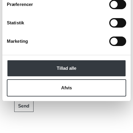
Præferencer
Statistik
Jeg bekræfter at have læst TE & KAFFE
specialistens
persondatapolitik
. *
Marketing
*Obligatorisk
Tillad alle
Afvis
Send