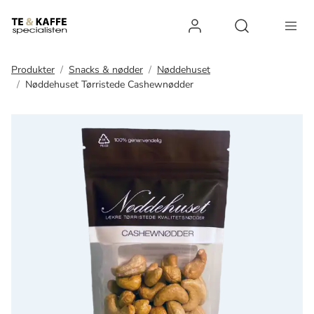
Log ind
Open search 
Produkter
Snacks & nødder
Nøddehuset
Nøddehuset Tørristede Cashewnødder