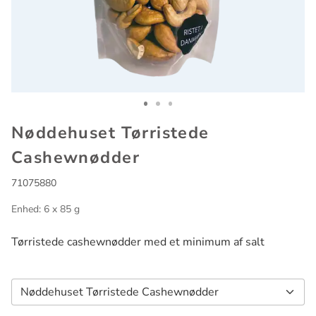
Go to slide 1
Go to slide 2
Go to slide 3
Nøddehuset Tørristede
Cashewnødder
71075880
Enhed: 6 x 85 g
Tørristede cashewnødder med et minimum af salt