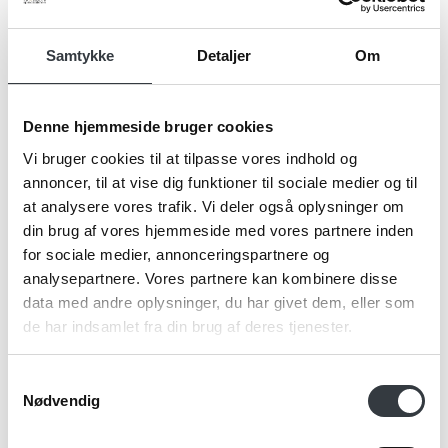
Navn*
Samtykke
Detaljer
Om
Denne hjemmeside bruger cookies
Firma*
Vi bruger cookies til at tilpasse vores indhold og
annoncer, til at vise dig funktioner til sociale medier og til
at analysere vores trafik. Vi deler også oplysninger om
din brug af vores hjemmeside med vores partnere inden
Telefonnr.*
for sociale medier, annonceringspartnere og
analysepartnere. Vores partnere kan kombinere disse
data med andre oplysninger, du har givet dem, eller som
Email*
de har indsamlet fra din brug af deres tjenester.
Samtykkevalg
Nødvendig
Kommentar