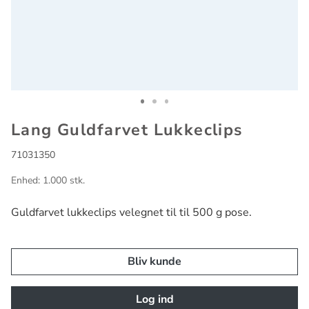
Go to slide 1
Go to slide 2
Go to slide 3
Lang Guldfarvet Lukkeclips
71031350
Enhed: 1.000 stk.
Guldfarvet lukkeclips velegnet til til 500 g pose.
Bliv kunde
Log ind