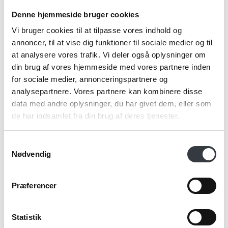
Denne hjemmeside bruger cookies
Telefonnr.*
Vi bruger cookies til at tilpasse vores indhold og
annoncer, til at vise dig funktioner til sociale medier og til
at analysere vores trafik. Vi deler også oplysninger om
Email*
din brug af vores hjemmeside med vores partnere inden
for sociale medier, annonceringspartnere og
analysepartnere. Vores partnere kan kombinere disse
data med andre oplysninger, du har givet dem, eller som
Kommentar
de har indsamlet fra din brug af deres tjenester.
Samtykkevalg
Nødvendig
Jeg bekræfter at have læst TE & KAFFE
specialistens
persondatapolitik
. *
Præferencer
Statistik
*Obligatorisk