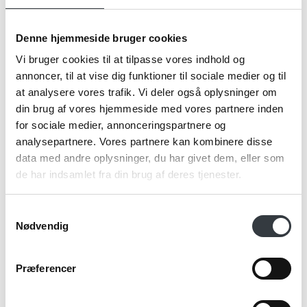
Firma*
Denne hjemmeside bruger cookies
Vi bruger cookies til at tilpasse vores indhold og
Telefonnr.*
annoncer, til at vise dig funktioner til sociale medier og til
at analysere vores trafik. Vi deler også oplysninger om
din brug af vores hjemmeside med vores partnere inden
Email*
for sociale medier, annonceringspartnere og
analysepartnere. Vores partnere kan kombinere disse
data med andre oplysninger, du har givet dem, eller som
de har indsamlet fra din brug af deres tjenester.
Kommentar
Samtykkevalg
Nødvendig
Jeg bekræfter at have læst TE & KAFFE
Præferencer
specialistens
persondatapolitik
. *