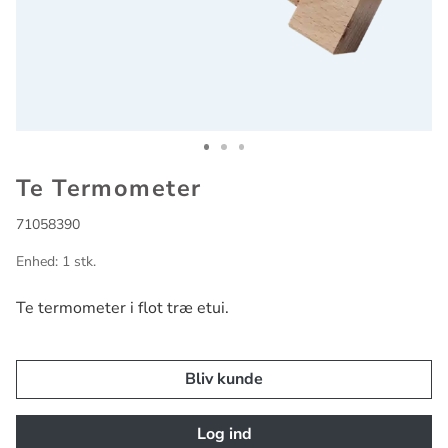
Go to slide 1
Go to slide 2
Go to slide 3
Te Termometer
71058390
Enhed: 1 stk.
Te termometer i flot træ etui.
Bliv kunde
Log ind