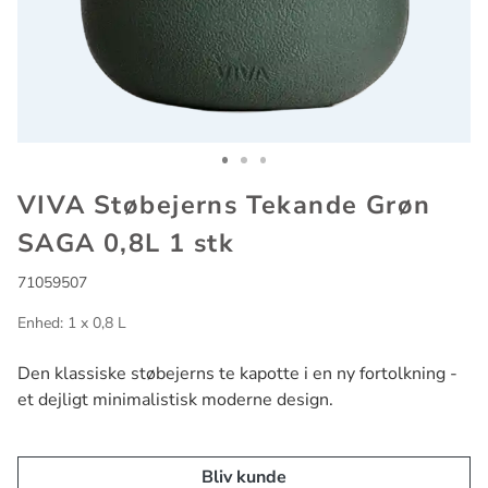
Go to slide 1
Go to slide 2
Go to slide 3
VIVA Støbejerns Tekande Grøn
SAGA 0,8L 1 stk
71059507
Enhed: 1 x 0,8 L
Den klassiske støbejerns te kapotte i en ny fortolkning -
et dejligt minimalistisk moderne design.
Bliv kunde