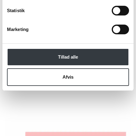
Jeg bekræfter at have læst TE & KAFFE
specialistens
persondatapolitik
. *
Statistik
*Obligatorisk
Marketing
Tillad alle
Afvis
Send