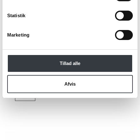
Jeg bekræfter at have læst TE & KAFFE
Statistik
specialistens
persondatapolitik
. *
Marketing
*Obligatorisk
Tillad alle
Afvis
Send