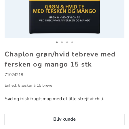
Go to slide 1
Go to slide 2
Go to slide 3
Go to slide 4
Chaplon grøn/hvid tebreve med
fersken og mango 15 stk
71024218
Enhed: 6 æsker á 15 breve
Sød og frisk frugtsmag med et lille strejf af chili.
Bliv kunde