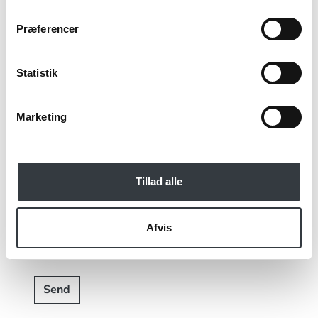
Kommentar
Præferencer
Statistik
Jeg bekræfter at have læst TE & KAFFE
specialistens
persondatapolitik
. *
Marketing
*Obligatorisk
Tillad alle
Afvis
Send