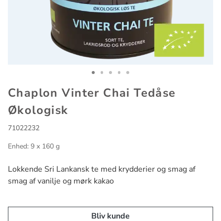
Go to slide 1
Go to slide 2
Go to slide 3
Go to slide 4
Go to slide 5
Chaplon Vinter Chai Tedåse
Økologisk
71022232
Enhed: 9 x 160 g
Lokkende Sri Lankansk te med krydderier og smag af
smag af vanilje og mørk kakao
Bliv kunde