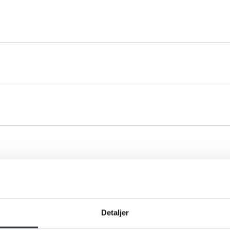
du klar til en snak om vores va
ros eller spørgsmål til os, hører vi meget gerne fra dig. Udfyld
Detaljer
formular og send den til os, så vender vi tilbage til dig hurtigst