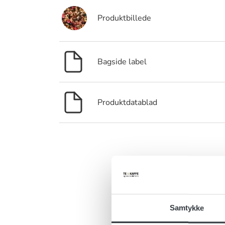
Produktbillede
Bagside label
Produktdatablad
Er 
Har du ris, 
Samtykke
kontakt