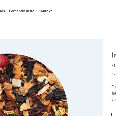
nds
Forhandlerliste
Kontakt
I
71
En
De
æb
sm