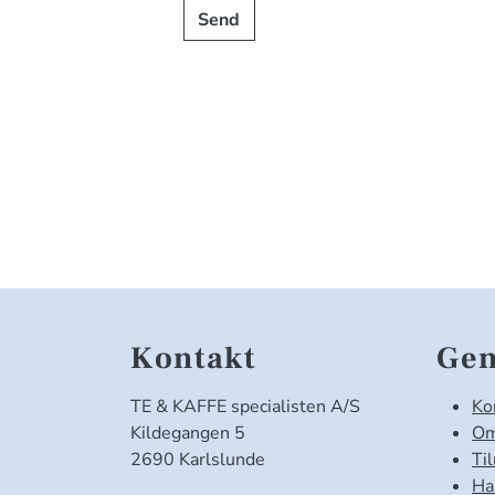
Send
Kontakt
Gen
TE & KAFFE specialisten A/S
Ko
Kildegangen 5
Om
2690 Karlslunde
Ti
Ha