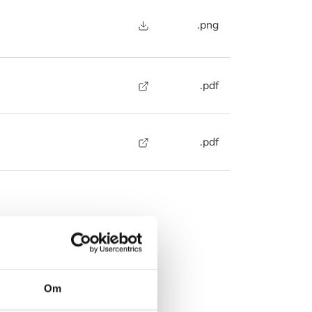
.png
.pdf
.pdf
rer?
 nedenstående
Om
 muligt.