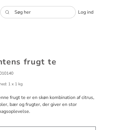
Søg her
Log ind
ntens frugt te
010140
hed: 1 x 1 kg
nne frugt te er en skøn kombination af citrus,
ler, bær og frugter, der giver en stor
agsoplevelse.