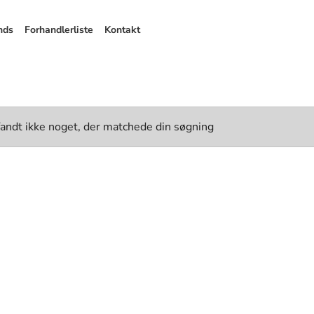
nds
Forhandlerliste
Kontakt
fandt ikke noget, der matchede din søgning