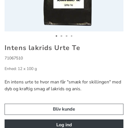
Go to slide 1
Go to slide 2
Go to slide 3
Go to slide 4
Intens lakrids Urte Te
71067510
Enhed: 12 x 100 g
En intens urte te hvor man får "smæk for skillingen" med
dyb og kraftig smag af lakrids og anis.
Bliv kunde
Log ind