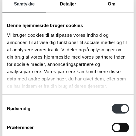
Samtykke
Detaljer
Om
Firma*
Denne hjemmeside bruger cookies
Vi bruger cookies til at tilpasse vores indhold og
annoncer, til at vise dig funktioner til sociale medier og til
Telefonnr.*
at analysere vores trafik. Vi deler også oplysninger om
din brug af vores hjemmeside med vores partnere inden
for sociale medier, annonceringspartnere og
analysepartnere. Vores partnere kan kombinere disse
Email*
data med andre oplysninger, du har givet dem, eller som
de har indsamlet fra din brug af deres tjenester.
Kommentar
Samtykkevalg
Nødvendig
Præferencer
Jeg bekræfter at have læst TE & KAFFE