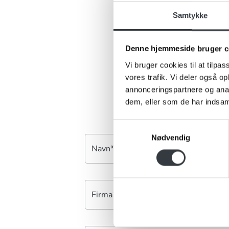
Samtykke
Er 
Har du ris, 
Denne hjemmeside bruger c
kontakt
Vi bruger cookies til at tilpas
vores trafik. Vi deler også 
annonceringspartnere og anal
dem, eller som de har indsaml
Samtykkevalg
Nødvendig
Navn*
Firma*