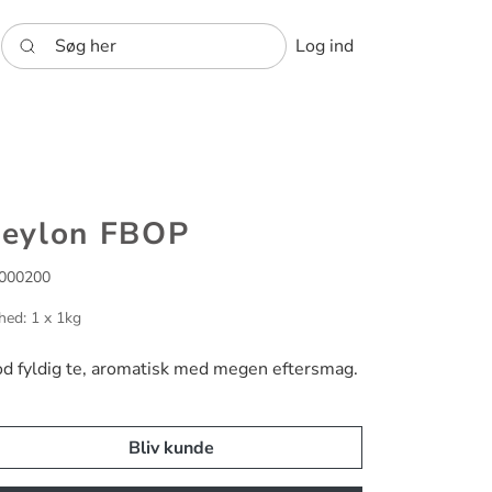
Søg her
Log ind
eylon FBOP
000200
hed: 1 x 1kg
d fyldig te, aromatisk med megen eftersmag.
Bliv kunde