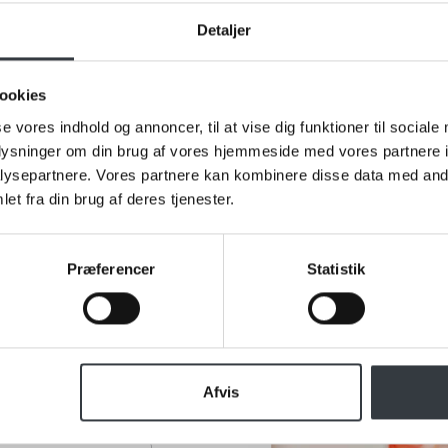
Detaljer
du klar til en snak om vores va
ros eller spørgsmål til os, hører vi meget gerne fra dig. Udfyld
ookies
formular og send den til os, så vender vi tilbage til dig hurtigst
se vores indhold og annoncer, til at vise dig funktioner til sociale
oplysninger om din brug af vores hjemmeside med vores partnere i
ysepartnere. Vores partnere kan kombinere disse data med andr
et fra din brug af deres tjenester.
Præferencer
Statistik
Afvis