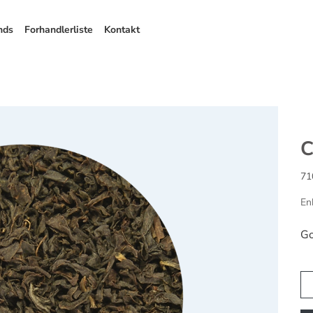
nds
Forhandlerliste
Kontakt
C
71
En
Go