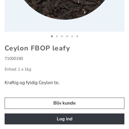
Go to slide 1
Go to slide 2
Go to slide 3
Go to slide 4
Go to slide 5
Go to slide 6
Ceylon FBOP leafy
71000190
Enhed: 1 x 1kg
Kraftig og fyldig Ceylon te.
Bliv kunde
Log ind