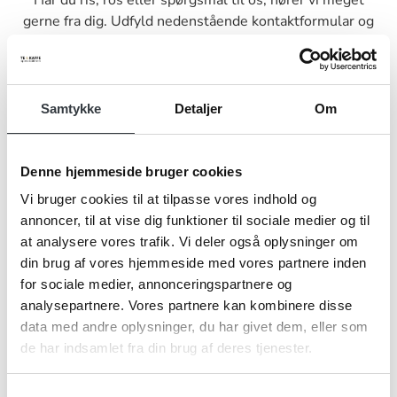
Har du ris, ros eller spørgsmål til os, hører vi meget
gerne fra dig. Udfyld nedenstående kontaktformular og
send den til os, så vender vi tilbage til dig hurtigst muligt.
Samtykke
Detaljer
Om
Navn*
Denne hjemmeside bruger cookies
Vi bruger cookies til at tilpasse vores indhold og
annoncer, til at vise dig funktioner til sociale medier og til
at analysere vores trafik. Vi deler også oplysninger om
Firma*
din brug af vores hjemmeside med vores partnere inden
for sociale medier, annonceringspartnere og
analysepartnere. Vores partnere kan kombinere disse
Telefonnr.*
data med andre oplysninger, du har givet dem, eller som
de har indsamlet fra din brug af deres tjenester.
Samtykkevalg