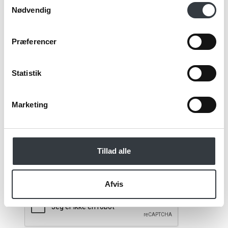
Email*
Nødvendig
Præferencer
Kommentar
Statistik
Marketing
Jeg bekræfter at have læst TE & KAFFE
specialistens
persondatapolitik
. *
Tillad alle
*Obligatorisk
Afvis