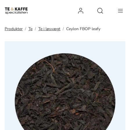
Log ind
Open search 
Produkter
Te
Te i løsvægt
Ceylon FBOP leafy