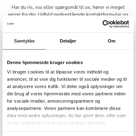
Har du ris, ros eller spørgsmål til os, hører vi meget
gerne fra dig. Udfyld nedenstående kontaktformular og
send den til os, så vender vi tilbage til dig hurtigst muligt.
Samtykke
Detaljer
Om
Denne hjemmeside bruger cookies
Navn*
Vi bruger cookies til at tilpasse vores indhold og
annoncer, til at vise dig funktioner til sociale medier og til
at analysere vores trafik. Vi deler også oplysninger om
Firma*
din brug af vores hjemmeside med vores partnere inden
for sociale medier, annonceringspartnere og
analysepartnere. Vores partnere kan kombinere disse
data med andre oplysninger, du har givet dem, eller som
Telefonnr.*
de har indsamlet fra din brug af deres tjenester.