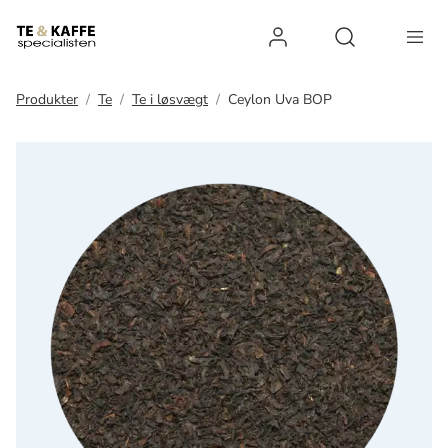
Log ind
Open search 
Produkter
Te
Te i løsvægt
Ceylon Uva BOP