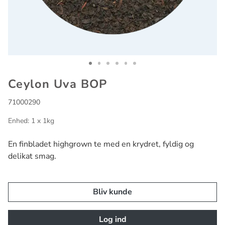
Go to slide 1
Go to slide 2
Go to slide 3
Go to slide 4
Go to slide 5
Go to slide 6
Ceylon Uva BOP
71000290
Enhed: 1 x 1kg
En finbladet highgrown te med en krydret, fyldig og
delikat smag.
Bliv kunde
Log ind