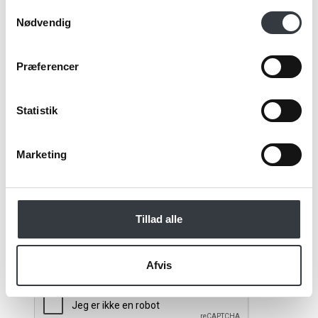
Samtykkevalg
Nødvendig
Email*
Præferencer
Kommentar
Statistik
Marketing
Jeg bekræfter at have læst TE & KAFFE
specialistens
persondatapolitik
. *
Tillad alle
*Obligatorisk
Afvis