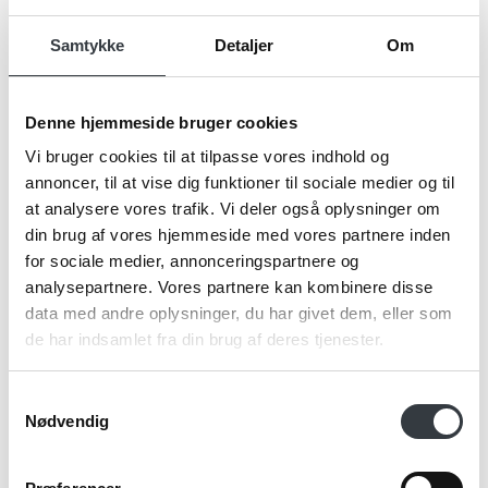
Navn*
Samtykke
Detaljer
Om
Denne hjemmeside bruger cookies
Firma*
Vi bruger cookies til at tilpasse vores indhold og
annoncer, til at vise dig funktioner til sociale medier og til
at analysere vores trafik. Vi deler også oplysninger om
Telefonnr.*
din brug af vores hjemmeside med vores partnere inden
for sociale medier, annonceringspartnere og
analysepartnere. Vores partnere kan kombinere disse
data med andre oplysninger, du har givet dem, eller som
Email*
de har indsamlet fra din brug af deres tjenester.
Samtykkevalg
Kommentar
Nødvendig