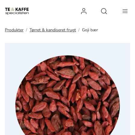
Log ind
Open search 
Produkter
Tørret & kandiseret frugt
Goji bær