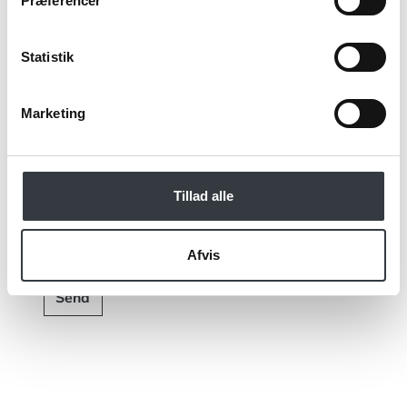
Præferencer
Jeg bekræfter at have læst TE & KAFFE
Statistik
specialistens
persondatapolitik
. *
Marketing
*Obligatorisk
Tillad alle
Afvis
Send