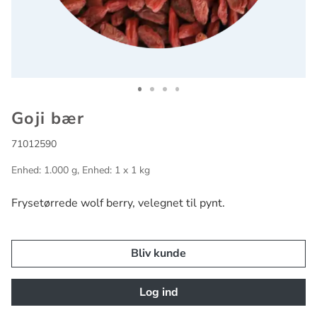
Go to slide 1
Go to slide 2
Go to slide 3
Go to slide 4
Goji bær
71012590
Enhed: 1.000 g, Enhed: 1 x 1 kg
Frysetørrede wolf berry, velegnet til pynt.
Bliv kunde
Log ind